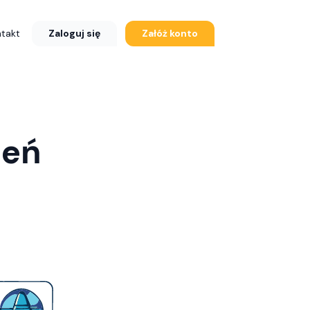
Zaloguj się
Załóż konto
takt
zeń