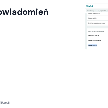
Powiadomień
.
ikacji