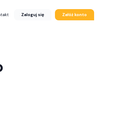
Zaloguj się
Załóż konto
takt
p