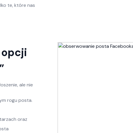
lko te, które nas
 opcji
”
oszenie, ale nie
nym rogu posta.
tarzach oraz
osta