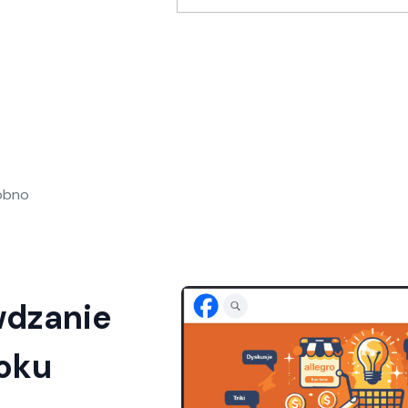
obno
wdzanie
oku