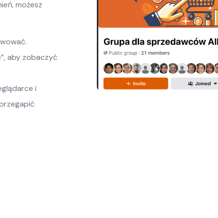
mień, możesz
rwować.
e”, aby zobaczyć
eglądarce i
 przegapić