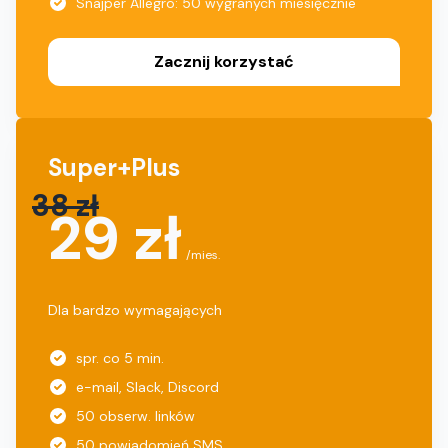
Snajper Allegro: 50 wygranych miesięcznie
Zacznij korzystać
Super+Plus
38 zł
29 zł
/mies.
Dla bardzo wymagających
spr. co 5 min.
e-mail, Slack, Discord
50 obserw. linków
50 powiadomień SMS