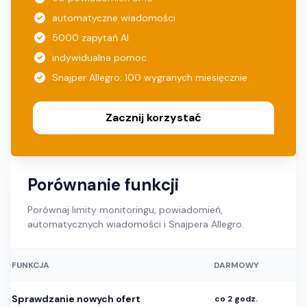
automatyczne wiadomości
5000 zapytań AI
indywidualna pomoc
Snajper Allegro: 100 wygranych miesięcznie
Zacznij korzystać
Porównanie funkcji
Porównaj limity monitoringu, powiadomień,
automatycznych wiadomości i Snajpera Allegro.
FUNKCJA
DARMOWY
Sprawdzanie nowych ofert
co 2 godz.
c